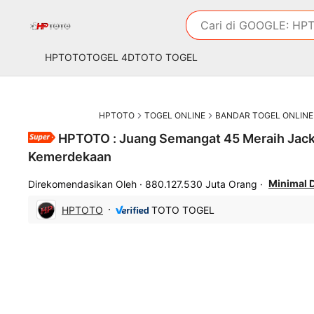
iphones 16
What are you looking
Cari di GOOGLE: HP
torras phone case
samsung note 20 5g 
HPTOTO
TOGEL 4D
TOTO TOGEL
iphones 15 pro max
HPTOTO
TOGEL ONLINE
BANDAR TOGEL ONLINE
HPTOTO : Juang Semangat 45 Meraih Jac
Kemerdekaan
Minimal D
Direkomendasikan Oleh
880.127.530 Juta Orang
HPTOTO
TOTO TOGEL