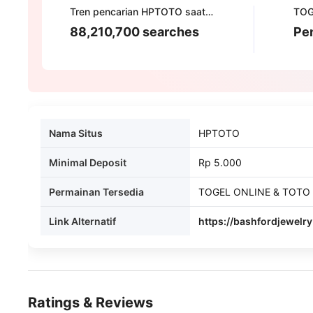
Tren pencarian HPTOTO saat ini
TOG
88,210,700 searches
Pen
Nama Situs
HPTOTO
Minimal Deposit
Rp 5.000
Permainan Tersedia
TOGEL ONLINE & TOTO
Link Alternatif
https://bashfordjewelr
Ratings & Reviews