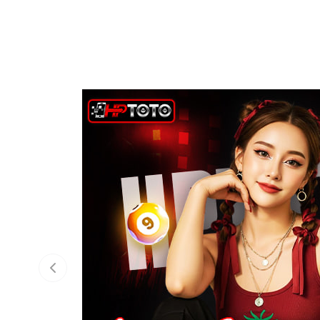
Previous slide